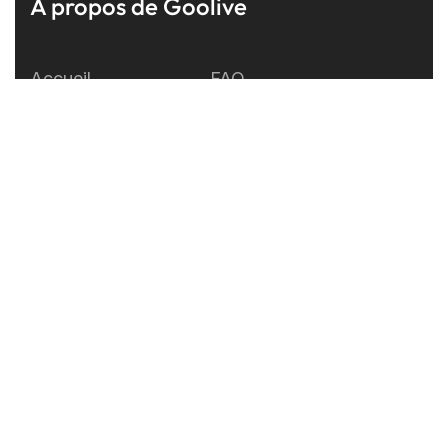
À propos de Goolive
Accueil
FAQ
Développement
A propos
Support
Mention légales
Test
Contactez-nous
Live
Blog
S’abonner à notre newsletter