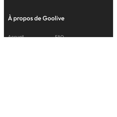
À propos de Goolive
Accueil
FAQ
Développement
A propos
Support
Mention légales
Test
Contactez-nous
Live
Blog
S’abonner à notre newsletter