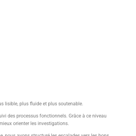
 lisible, plus fluide et plus soutenable.
 suivi des processus fonctionnels. Grâce à ce niveau
mieux orienter les investigations.
le, nous avons structuré les escalades vers les bons