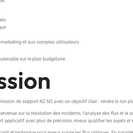
de :
s
els
que
 marketing et aux comptes utilisateurs
outenable sur le plan budgétaire.
ssion
sion de support N2 N3 avec un objectif clair : rendre le run plus
ervenue sur la résolution des incidents, l’analyse des flux et le
 applicatif avec plus de précision, mieux qualifier les sujets et 
tif et technique pour mieux suivre les flux critiques. En parallè