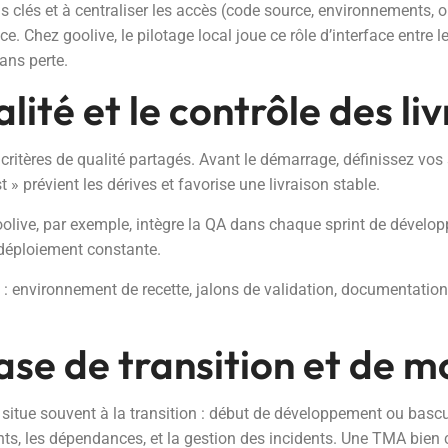
clés et à centraliser les accès (code source, environnements, ou
ance. Chez goolive, le pilotage local joue ce rôle d’interface entre 
ans perte.
alité et le contrôle des li
 critères de qualité partagés. Avant le démarrage, définissez vos 
 » prévient les dérives et favorise une livraison stable.
 Goolive, par exemple, intègre la QA dans chaque sprint de dévelo
déploiement constante.
n : environnement de recette, jalons de validation, documentatio
hase de transition et de 
e situe souvent à la transition : début de développement ou basc
nts, les dépendances, et la gestion des incidents. Une TMA bien