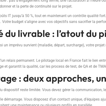
ible : pas d’engagement long terme, une facturation à l’heure ou à 
donner et la perte de continuité sur le projet.
ts IT jusqu’à 50 %, tout en maintenant un contrôle qualité fort
on. Votre budget s’aligne avec vos objectifs sans sacrifier la perf
é du livrable : l’atout du 
si un imprévu survient (maladie, départ, surcharge), votre projet 
un relais permanent. Le pilotage local en France fait le lien ent
e et garantit la qualité, car les process de test, de QA et de TM
tage : deux approches, u
 du dispositif reste limitée. Vous devez gérer la communication, le
 le démarrage. Vous disposez d’un contact unique, d’équipes aju
ssitent une maintenance ou plusieurs profils en parallèle.