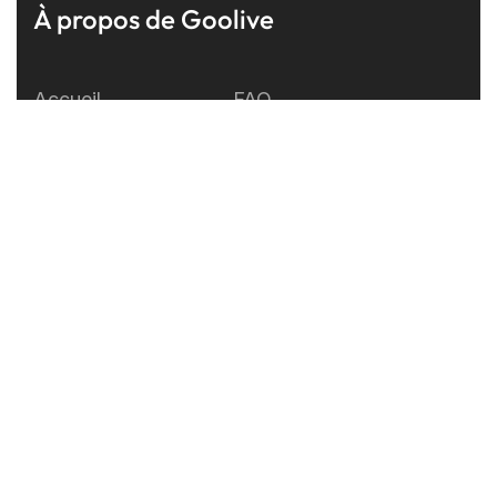
À propos de Goolive
Accueil
FAQ
Développement
A propos
Support
Mention légales
Test
Contactez-nous
Live
Blog
S’abonner à notre newsletter