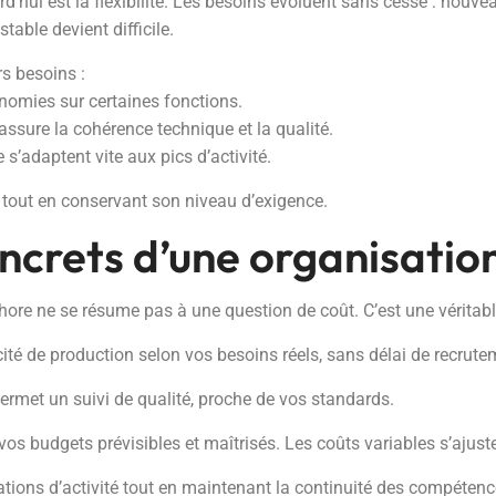
d’hui est la flexibilité. Les besoins évoluent sans cesse : nouvea
table devient difficile.
s besoins :
onomies sur certaines fonctions.
assure la cohérence technique et la qualité.
 s’adaptent vite aux pics d’activité.
 tout en conservant son niveau d’exigence.
ncrets d’une organisatio
ore ne se résume pas à une question de coût. C’est une véritabl
cité de production selon vos besoins réels, sans délai de recrute
 permet un suivi de qualité, proche de vos standards.
 vos budgets prévisibles et maîtrisés. Les coûts variables s’ajust
uations d’activité tout en maintenant la continuité des compétenc