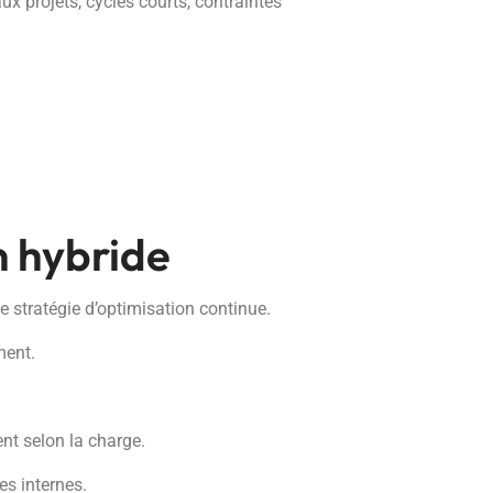
ux projets, cycles courts, contraintes
n hybride
e stratégie d’optimisation continue.
ment.
ent selon la charge.
es internes.